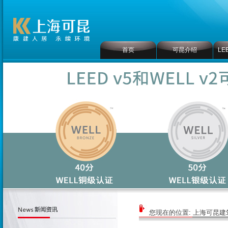
首页
可昆介绍
LE
您现在的位置:
上海可昆建